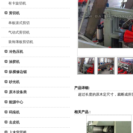
有卡旋切机
剪切机
单板滚式剪切
气动式剪切机
装饰薄板剪切机
冷热压机
涂胶机
纵横修边锯
砂光机
产品详细:
原木设备类
超过长度的原木定尺寸，裁断成所
能源中心
相关产品 :
码垛机
去皮机
上木定芯机