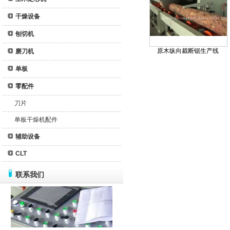
干燥设备
刨切机
原木纵向裁断锯生产线
磨刀机
单板
零配件
刀片
单板干燥机配件
辅助设备
CLT
联系我们